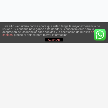
Este sitio web utiliza cookies para que usted tenga la mejor experiencia de
usuario. Si continúa navegando está dando su consentimiento para la
aceptación de las mencionadas cookies y la aceptación de nuestra
política de
cookies
, pinche el enlace para mayor información.
ACEPTAR