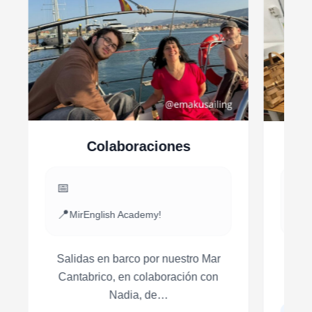
Colaboraciones
📅
📅
📍
📍
MirEnglish Academy!
M
Salidas en barco por nuestro Mar
Co
Cantabrico, en colaboración con
Nadia, de…