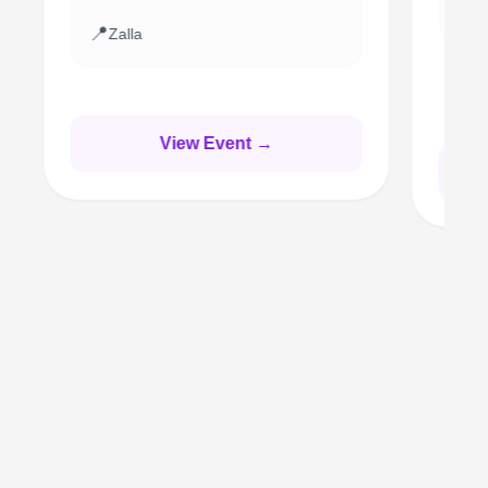
📍
M
📍
Zalla
Sea
View Event →