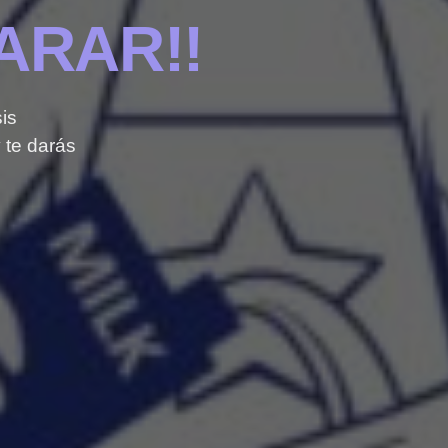
ARAR!!
is
 te darás