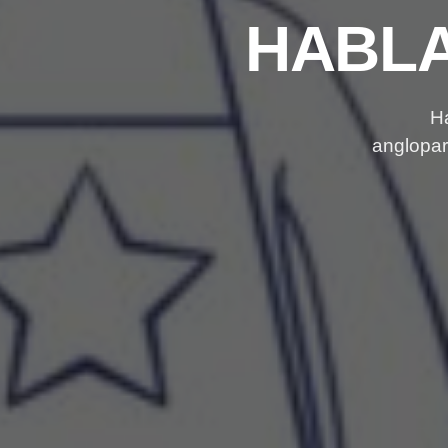
HABLA
H
anglopar